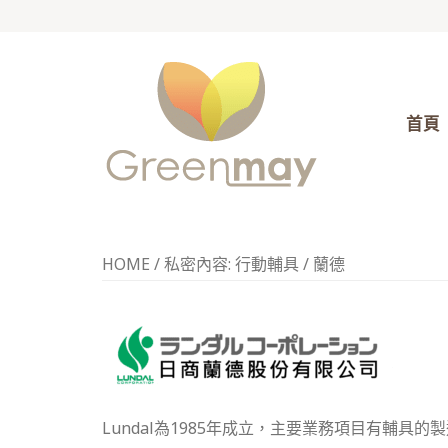
首頁
HOME
/
私密內容: 行動輔具
/
蘭德
Lundal
為
1985
年成立，主要業務項目有輔具的製