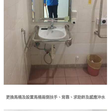
更換馬桶及設置馬桶兩側扶手、背靠、求助鈴及感應沖水