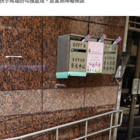
扶手尾端防勾撞處理，設置無障礙標誌