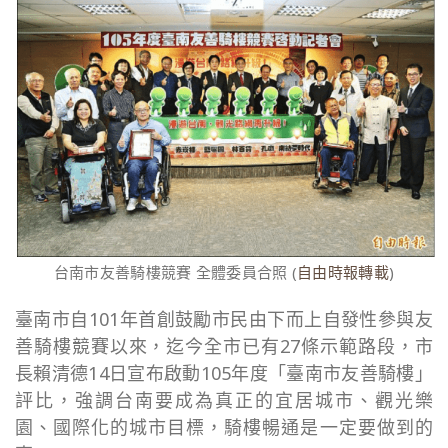
台南市友善騎樓競賽 全體委員合照 (
自由時報轉載
)
臺南市自101年首創鼓勵市民由下而上自發性參與友
善騎樓競賽以來，迄今全市已有27條示範路段，市
長賴清德14日宣布啟動105年度「臺南市友善騎樓」
評比，強調台南要成為真正的宜居城市、觀光樂
園、國際化的城市目標，騎樓暢通是一定要做到的