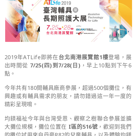
2019年ATLife即將在
台北南港展覽館1樓
登場，展
出時間從
7/25(四)到7/28(日)
，早上10點到下午6
點。
今年共有180間輔具廠商參展，超過500個攤位，有
興趣或有輔具需求的朋友，請勿錯過這一年一度的
精彩呈現唷。
均鎂福祉今年與台灣受恩、觀察之樹聯合參展並擴
大攤位規模，攤位位置在
I區的516號
，歡迎到我們
的攤位試用來自丹麥R82的兒童輔具，以及體驗均鎂