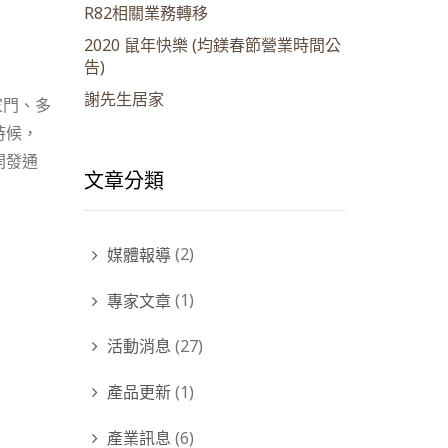
R82相關業務轉移
2020 鼠年快樂 (均鎂春節營業時間公
告)
謝先生居家
家門、
多
時候，
開發通
文章分類
媒體報導
(2)
專家文章
(1)
活動消息
(27)
產品更新
(1)
產業訊息
(6)