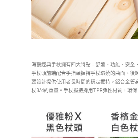
海鷗經典手杖擁有四大特點：舒適、功能、安全
手杖頭前端配合手指頭握持手杖環繞的曲面、後
頸設計提供使用者長時間的穩定握持。鋁合金管身
杖3/4的重量。手杖握把採用TPR彈性材質，