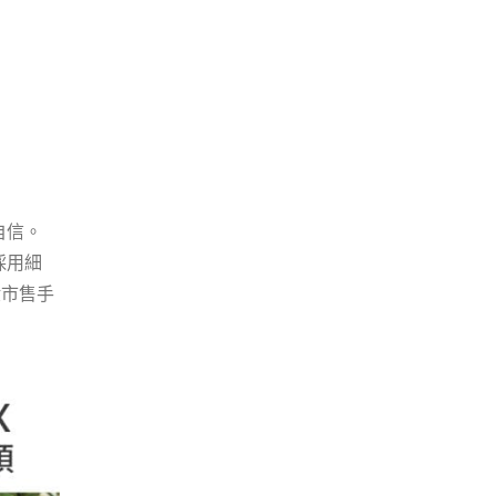
自信。
採用細
般市售手