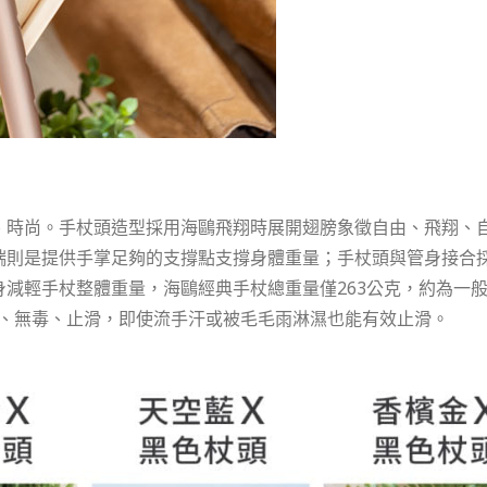
、時尚。手杖頭造型採用海鷗飛翔時展開翅膀象徵自由、飛翔、
端則是提供手掌足夠的支撐點支撐身體重量；手杖頭與管身接合
減輕手杖整體重量，海鷗經典手杖總重量僅263公克，約為一
環保、無毒、止滑，即使流手汗或被毛毛雨淋濕也能有效止滑。