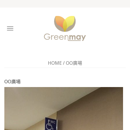
TOGGLE
NAVIGATION
HOME
/
OO廣場
OO廣場