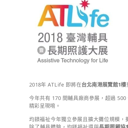
2018年 ATLife 即將在
台北南港展覽館1樓
今年共有 170 間輔具廠商參展，超過 
精彩呈現唷。
均鎂福祉今年獨立參展且擴大攤位規模，
除了輔具體驗，均鎂福祉還與
長期照顧協