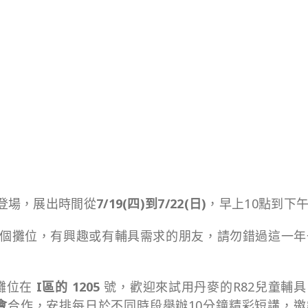
登場，展出時間從
7/19(四)到7/22(日)
，早上10點到下午
500 個攤位，有興趣或有輔具需求的朋友，請勿錯過這一
攤位在
I區的 1205
號，歡迎來試用丹麥的R82兒童輔
會
合作，安排每日於不同時段舉辦10分鐘精彩短講，邀