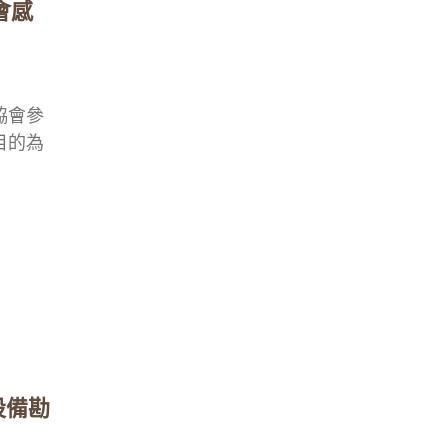
會感
協會參
目的為
設備勘