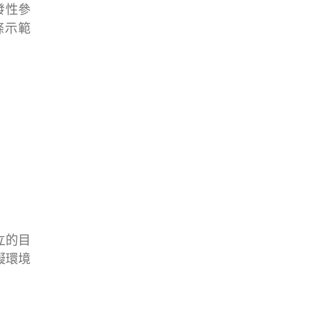
發性參
條示範
立的目
礙環境